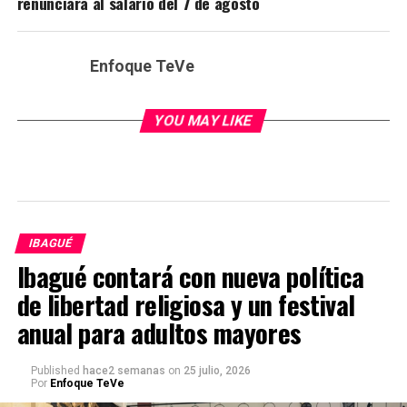
renunciará al salario del 7 de agosto
Enfoque TeVe
YOU MAY LIKE
IBAGUÉ
Ibagué contará con nueva política
de libertad religiosa y un festival
anual para adultos mayores
Published
hace2 semanas
on
25 julio, 2026
Por
Enfoque TeVe