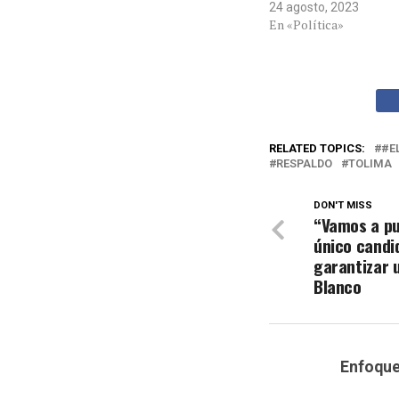
24 agosto, 2023
En «Política»
RELATED TOPICS:
#E
RESPALDO
TOLIMA
DON'T MISS
“Vamos a pub
único candi
garantizar 
Blanco
Enfoqu