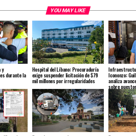
YOU MAY LIKE
 y
Hospital del Líbano: Procuraduría
Infraestructu
es durante la
exige suspender licitación de $79
Icononzo: Gui
mil millones por irregularidades
analiza avance
sobre puestos