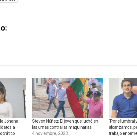
o:
de Johana
Steven Núñez: El joven que luchó en
“Por el umbral y
idatos al
las urnas contra las maquinarias
alcanzamos, p
ocrático
4 noviembre, 2023
trabajo enorme 