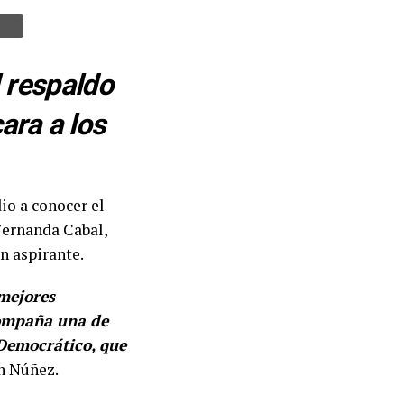
l respaldo
ara a los
io a conocer el
 Fernanda Cabal,
n aspirante.
 mejores
compaña una de
 Democrático, que
en Núñez.