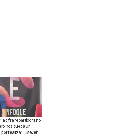
 la cifra repartidora no
ero nos queda un
por realizar”: Steven