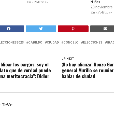
En «Política»
Núñez
20 noviembre,
En «Política»
LECCIONES2023
CABILDO
CIUDAD
CONCEJO
ELECCIONES
IBA
UP NEXT
licar los cargos, soy el
¡No hay alianza! Renzo Gar
dato que de verdad puede
general Murillo se reunie
una meritocracia”: Didier
hablar de ciudad
e TeVe