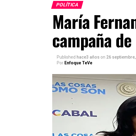
POLÍTICA
María Fernan
campaña de 
Published
hace3 años
on
26 septiembre,
Por
Enfoque TeVe