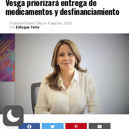
Vesga priorizará entrega de
medicamentos y desfinanciamiento
Published
hace1 día
on
6 agosto, 2026
Por
Enfoque TeVe