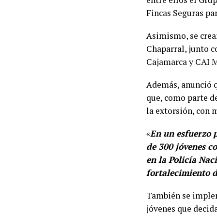
Fincas Seguras par
Asimismo, se crear
Chaparral, junto c
Cajamarca y CAI M
Además, anunció q
que, como parte de
la extorsión, con 
«
En un esfuerzo p
de 300 jóvenes c
en la Policía Nac
fortalecimiento 
También se implem
jóvenes que decida