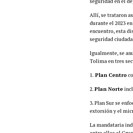
seguridad en el d
Allí, se trataron 
durante el 2023 en
encuentro, esta di
seguridad ciudada
Igualmente, se an
Tolima en tres sec
1.
Plan Centro
co
2.
Plan Norte
incl
3. Plan Sur se enf
extorsión y el micr
La mandataria indi
entre ellos el Gru