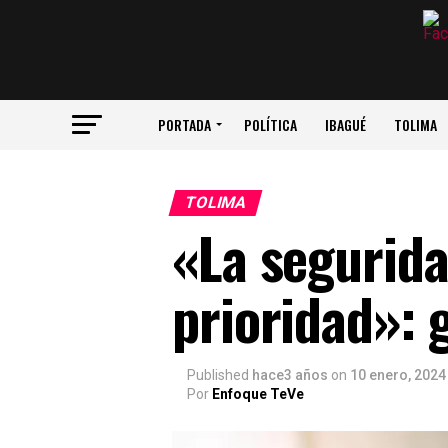
PORTADA
POLÍTICA
IBAGUÉ
TOLIMA
TOLIMA
«La segurida
prioridad»: 
Published
hace3 años
on
10 enero, 2024
Por
Enfoque TeVe