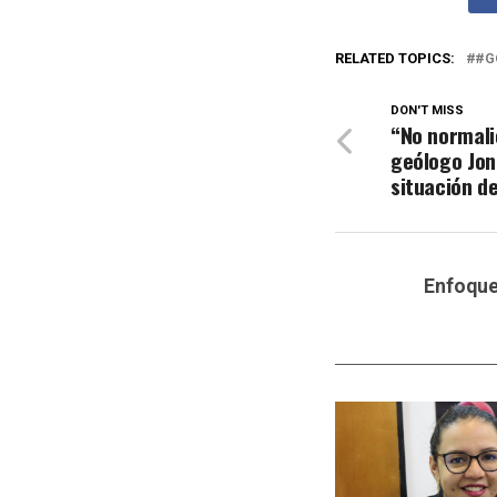
RELATED TOPICS:
#G
DON'T MISS
“No normali
geólogo Jon
situación de
Enfoqu