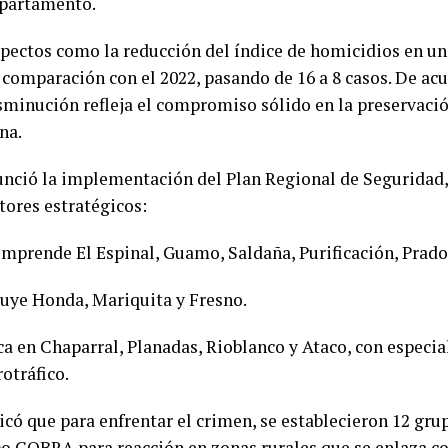
epartamento.
aspectos como la reducción del índice de homicidios en un
 comparación con el 2022, pasando de 16 a 8 casos. De ac
sminución refleja el compromiso sólido en la preservación
na.
unció la implementación del Plan Regional de Seguridad,
tores estratégicos:
mprende El Espinal, Guamo, Saldaña, Purificación, Prado
uye Honda, Mariquita y Fresno.
oca en Chaparral, Planadas, Rioblanco y Ataco, con especia
otráfico.
có que para enfrentar el crimen, se establecieron 12 gru
po COBRA para reacción en zonas rurales que se enlaza co