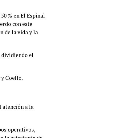
 50 % en El Espinal
uerdo con este
 de la vida y la
 dividiendo el
 y Coello.
l atención a la
pos operativos,
n la estrategia de