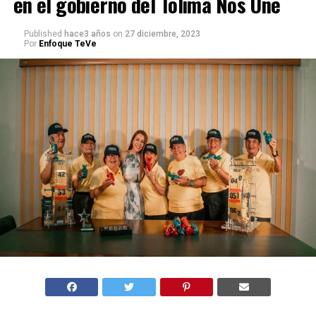
en el gobierno del Tolima Nos Une
Published
hace3 años
on
27 diciembre, 2023
Por
Enfoque TeVe