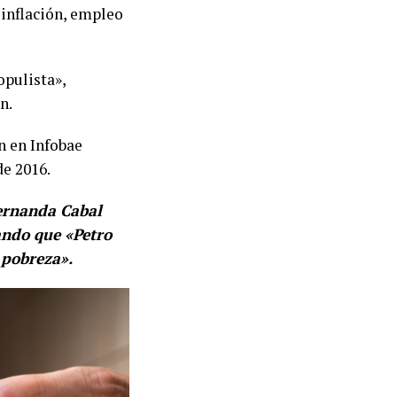
 inflación, empleo
opulista»,
n.
n en Infobae
de 2016.
Fernanda Cabal
ando que «Petro
 pobreza».