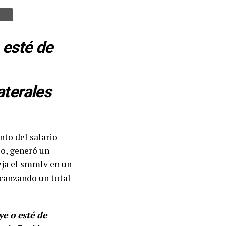
 esté de
aterales
nto del salario
io, generó un
eja el smmlv en un
lcanzando un total
e o esté de