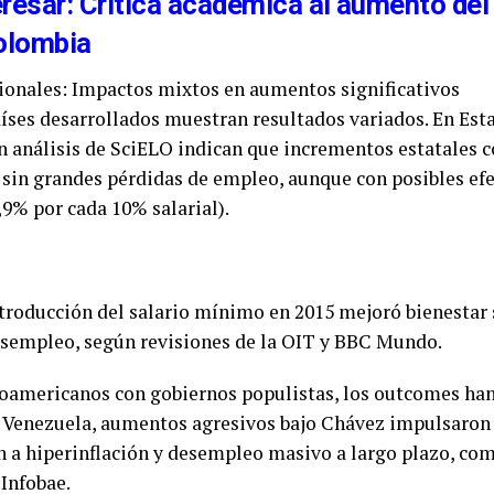
resar: Crítica académica al aumento del 
olombia
ionales: Impactos mixtos en aumentos significativos
íses desarrollados muestran resultados variados. En Est
n análisis de SciELO indican que incrementos estatales 
sin grandes pérdidas de empleo, aunque con posibles efe
9% por cada 10% salarial).
ntroducción del salario mínimo en 2015 mejoró bienestar
desempleo, según revisiones de la OIT y BBC Mundo.
noamericanos con gobiernos populistas, los outcomes han
n Venezuela, aumentos agresivos bajo Chávez impulsaron 
n a hiperinflación y desempleo masivo a largo plazo, co
Infobae.