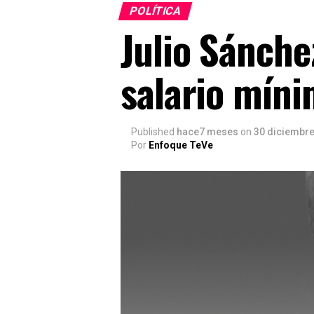
POLÍTICA
Julio Sánche
salario mín
Published
hace7 meses
on
30 diciembre
Por
Enfoque TeVe