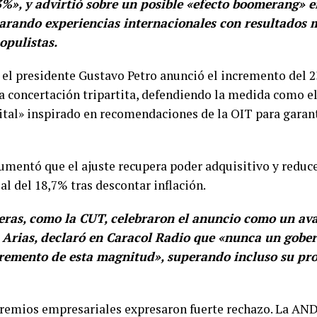
%», y advirtió sobre un posible «efecto boomerang» e
rando experiencias internacionales con resultados m
opulistas.
 el presidente Gustavo Petro anunció el incremento del 2
 la concertación tripartita, defendiendo la medida como el
tal» inspirado en recomendaciones de la OIT para garant
umentó que el ajuste recupera poder adquisitivo y reduc
l del 18,7% tras descontar inflación.
eras, como la CUT, celebraron el anuncio como un ava
o Arias, declaró en Caracol Radio que «nunca un gobe
cremento de esta magnitud», superando incluso su pro
gremios empresariales expresaron fuerte rechazo. La AND