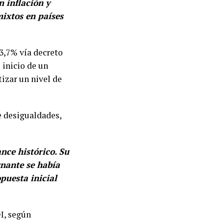
n inflación y
ixtos en países
3,7% vía decreto
 inicio de un
izar un nivel de
e desigualdades,
nce histórico. Su
rnante se había
puesta inicial
I, según