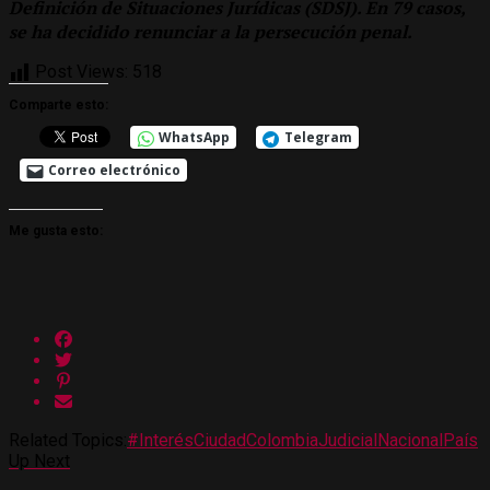
Definición de Situaciones Jurídicas (SDSJ). En 79 casos,
se ha decidido renunciar a la persecución penal.
Post Views:
518
Comparte esto:
WhatsApp
Telegram
Correo electrónico
Me gusta esto:
Related Topics:
#Interés
Ciudad
Colombia
Judicial
Nacional
País
Up Next