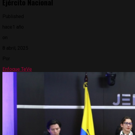
Ejército Nacional
Published
hace1 año
on
8 abril, 2025
Por
Enfoque TeVe