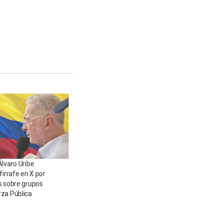
Álvaro Uribe
firrafe en X por
s sobre grupos
za Pública
6