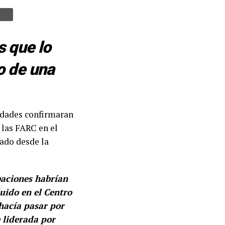
s que lo
o de una
idades confirmaran
 las FARC en el
nado desde la
baciones habrían
luido en el Centro
 hacía pasar por
e liderada por