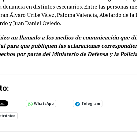
a denuncia en distintos escenarios. Entre las personas m
tran
Álvaro Uribe Vélez
,
Paloma Valencia
,
Abelardo de la 
ardo
y
Juan Daniel Oviedo
.
izo un llamado a los medios de comunicación que di
ial para que publiquen las aclaraciones correspondie
hechos por parte del Ministerio de Defensa y la Policí
to:
WhatsApp
Telegram
ctrónico