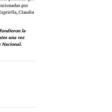
encionadas por
Espriella
,
Claudia
fundieron la
ntes una vez
a Nacional.