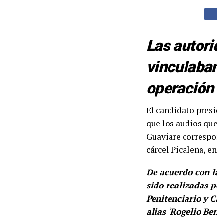
Las autori
vinculaban
operación 
El candidato pres
que los audios que
Guaviare correspon
cárcel Picaleña, en
De acuerdo con l
sido realizadas po
Penitenciario y C
alias ‘Rogelio Be