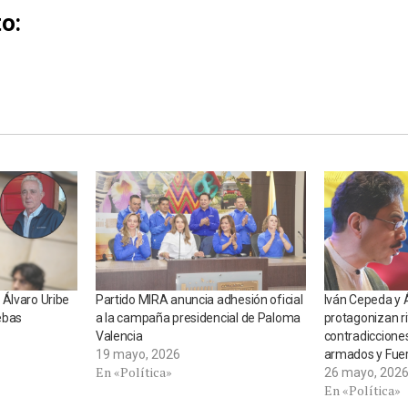
o:
 Álvaro Uribe
Partido MIRA anuncia adhesión oficial
Iván Cepeda y 
ebas
a la campaña presidencial de Paloma
protagonizan ri
Valencia
contradiccione
19 mayo, 2026
armados y Fuer
En «Política»
26 mayo, 202
En «Política»