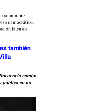
zar su nombre
ceso democrático.
ación falsa en
eas también
illa
elincuencia común
n pública en un