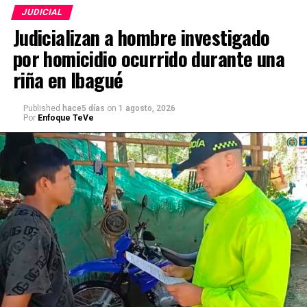
JUDICIAL
Judicializan a hombre investigado
por homicidio ocurrido durante una
riña en Ibagué
Published
hace5 días
on
1 agosto, 2026
Por
Enfoque TeVe