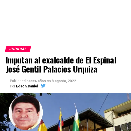
JUDICIAL
Imputan al exalcalde de El Espinal
José Gentil Palacios Urquiza
Published
hace4 años
on
8 agosto, 2022
Por
Edson.Daniel