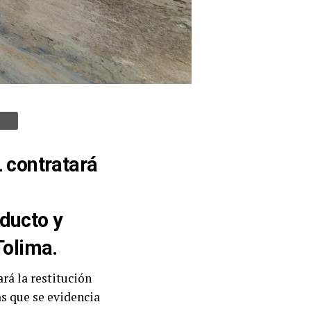
L contratará
educto y
Tolima.
ará la restitución
as que se evidencia