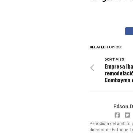
RELATED TOPICS:
DON'T MISS
Empresa ib
remodelació
Combayma e
Edson.D
Periodista del ámbito 
director de Enfoque T