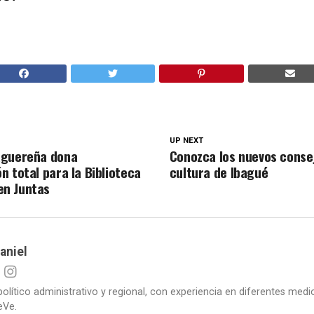
UP NEXT
aguereña dona
Conozca los nuevos conse
n total para la Biblioteca
cultura de Ibagué
n Juntas
aniel
político administrativo y regional, con experiencia en diferentes me
eVe.