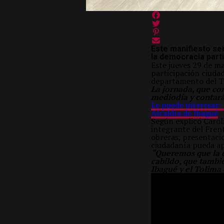
Este manifiesto ser
la democracia parti
Este jueves 29 de ma
participación ciudad
departamento del T
La jornada, que com
mediodía y contará
Le puede interesar: 
Alcaldía de Ibagué
Según explicó Carol
integrante del Frent
obreras, presentacio
ciudadanía pueda ap
“Queremos que la c
cabildo, que tambi
Ibagué y el Tolima 