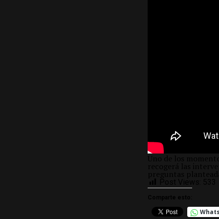
Uno de los momentos
recogerá las interve
preguntas planteada
Post Views:
533
Comparte esto:
What