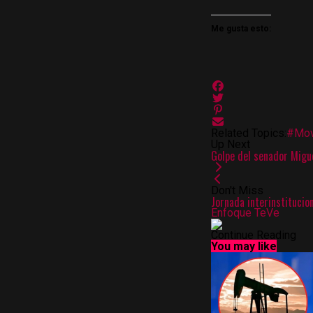
Me gusta esto:
Related Topics:
#Mov
Up Next
Golpe del senador Migue
Don't Miss
Jornada interinstitucio
Enfoque TeVe
Continue Reading
You may like