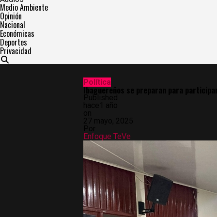
Medio Ambiente
Opinión
Nacional
Económicas
Deportes
Privacidad
Política
Ibaguereños se preparan para participar
Published
hace1 año
on
27 mayo, 2025
Por
Enfoque TeVe