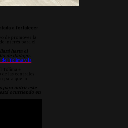
ntada a fortalecer
ivo de promover la
de interés para el
lará hasta el
io de diálogo.
 del Tolima y la
l Tolima e
 de las centrales
n para que la
 para nutrir este
 está ocurriendo en