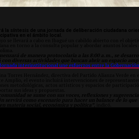
á la síntesis de una jornada de deliberación ciudadana orie
cipativa en el ámbito local.
yo se llevará a cabo en Ibagué un cabildo abierto con el objet
ana en torno a la consulta popular y abordar asuntos locales 
olima.
enzará de manera protocolaria a las 8:00 a. m., se desarrol
 con diversas actividades que buscan abrir un espacio ampl
Jornada interinstitucional une esfuerzos entre la Gobernación
ina Torres Hernández, directiva del Partido Alianza Verde en e
e Amplio, el evento incluirá intervenciones de representantes
nes metodológicas, actos artísticos y espacios de participació
ortar sus ideas y propuestas.
omunidad se sume con sus voces, reflexiones y sugerencias
én servirá como escenario para hacer un balance de lo que
en materia social, económica y política”
, indicó.