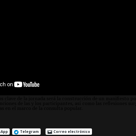
 clave de la jornada será la construcción de un manifiesto pop
nciones de las y los participantes, así como las reflexiones surg
s en el marco de la consulta popular.
sApp
Telegram
Correo electrónico