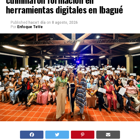
herramientas digitales en Ibagué
Published
hace1 día
on
8 agosto, 2026
Por
Enfoque TeVe