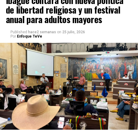
Ibagué contará con nueva política
de libertad religiosa y un festival
anual para adultos mayores
Published
hace2 semanas
on
25 julio, 2026
Por
Enfoque TeVe