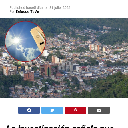
Published
hace5 días
on
31 julio, 2026
Por
Enfoque TeVe