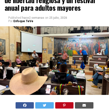
de libertad religiosa y un festival
anual para adultos mayores
Published
hace2 semanas
on
25 julio, 2026
Por
Enfoque TeVe