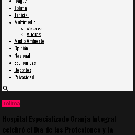
Ibagué
Tolima
Judicial
Multimedia
Vídeos
Audios
Medio Ambiente
Opinión
Nacional
Económicas
Deportes
Privacidad
Tolima
Hospital Especializado Granja Integral
celebró el Día de las Profesiones y la