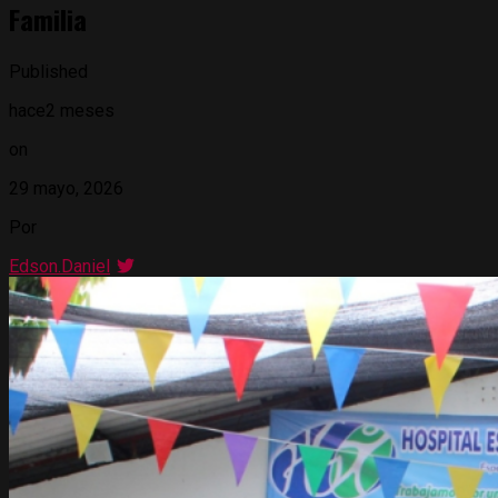
Familia
Published
hace2 meses
on
29 mayo, 2026
Por
Edson.Daniel