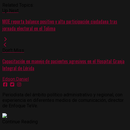
Related Topics:
Up Next
MOE reporta balance positivo y alta participación ciudadana tras
jornada electoral en el Tolima
Don't Miss
Capacitación en manejo de pacientes agresivos en el Hospital Granja
Integral de Lérida
Edson.Daniel
Periodista del ámbito político administrativo y regional, con
experiencia en diferentes medios de comunicación, director
de Enfoque TeVe.
Continue Reading