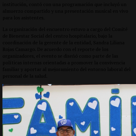
institución, contó con una programación que incluyó un
almuerzo compartido y una presentación musical en vivo
para los asistentes.
La organización del encuentro estuvo a cargo del Comité
de Bienestar Social del centro hospitalario, bajo la
coordinación de la gerente de la entidad, Sandra Liliana
Rojas Camargo. De acuerdo con el reporte de los
organizadores, el evento se diseñó como parte de las
políticas internas orientadas a promover la convivencia
familiar y aportar al mejoramiento del entorno laboral del
personal de la salud.