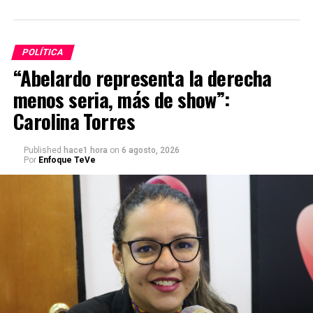
POLÍTICA
“Abelardo representa la derecha
menos seria, más de show”:
Carolina Torres
Published
hace1 hora
on
6 agosto, 2026
Por
Enfoque TeVe