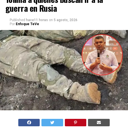
guerra en Rusia
Published
hace11 horas
on
5 agosto, 2026
Por
Enfoque TeVe