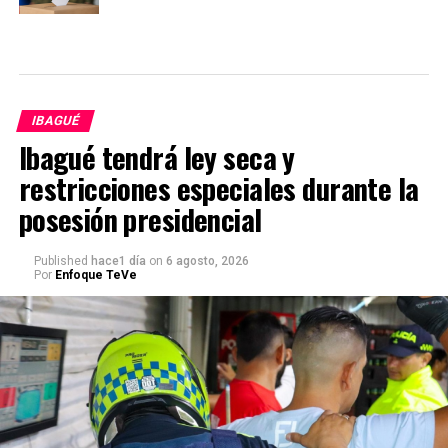
IBAGUÉ
Ibagué tendrá ley seca y
restricciones especiales durante la
posesión presidencial
Published
hace1 día
on
6 agosto, 2026
Por
Enfoque TeVe