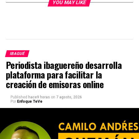
YOU MAY LIKE
IBAGUÉ
Periodista ibaguereño desarrolla
plataforma para facilitar la
creación de emisoras online
Published
hace9 horas
on
7 agosto, 2026
Por
Enfoque TeVe