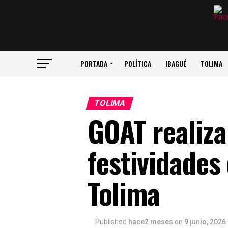
PORTADA
POLÍTICA
IBAGUÉ
TOLIMA
TOLIMA
GOAT realiza
festividades
Tolima
Published
hace2 meses
on
9 junio, 2026