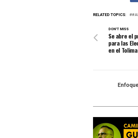
RELATED TOPICS:
#A
DON'T MISS
Se abre el 
para las El
en el Tolima
Enfoqu