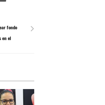
ear fondo
 en el