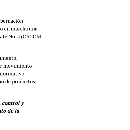
Gobernación
so en marcha una
bate No. 4 (CACOM
tamento,
or movimiento
informativo
umo de productos
 control y
to de la