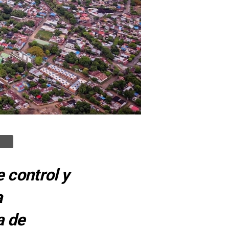
e control y
a
a de