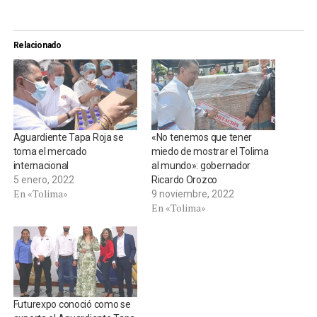
Relacionado
Aguardiente Tapa Roja se
«No tenemos que tener
toma el mercado
miedo de mostrar el Tolima
internacional
al mundo»: gobernador
5 enero, 2022
Ricardo Orozco
En «Tolima»
9 noviembre, 2022
En «Tolima»
Futurexpo conoció como se