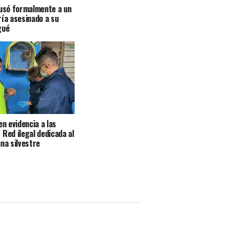
cusó formalmente a un
ría asesinado a su
gué
en evidencia a las
 Red ilegal dedicada al
una silvestre