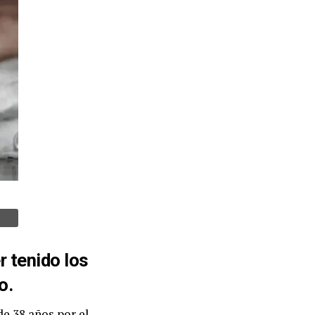
r tenido los
o.
de 38 años por el