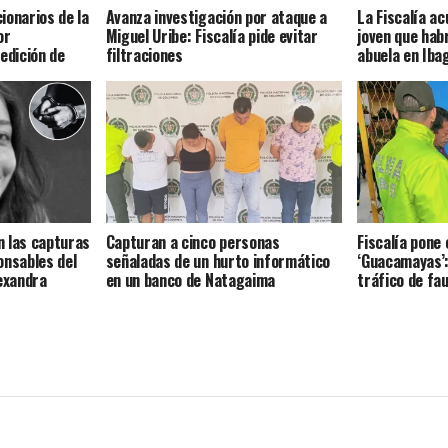
ionarios de la
Avanza investigación por ataque a
La Fiscalía a
or
Miguel Uribe: Fiscalía pide evitar
joven que hab
edición de
filtraciones
abuela en Iba
 las capturas
Capturan a cinco personas
Fiscalía pone 
onsables del
señaladas de un hurto informático
‘Guacamayas’:
lexandra
en un banco de Natagaima
tráfico de fa