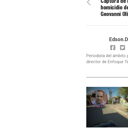
Captura de 
homicidio d
Geovanni Ol
Edson.D
Periodista del ámbito 
director de Enfoque T