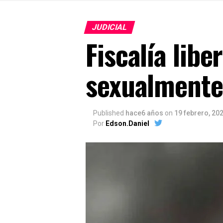
JUDICIAL
Fiscalía lib
sexualmente 
Published
hace6 años
on
19 febrero, 20
Por
Edson.Daniel