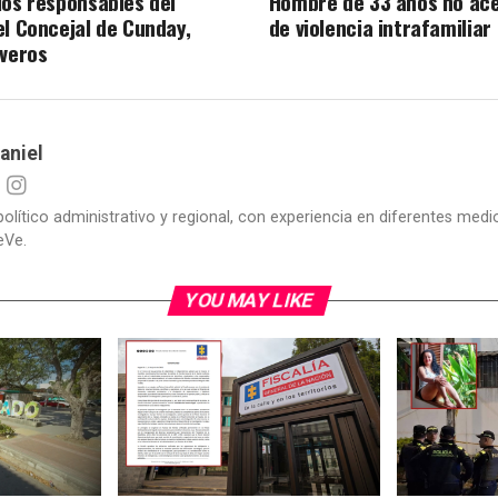
los responsables del
Hombre de 33 años no ac
el Concejal de Cunday,
de violencia intrafamiliar
iveros
aniel
político administrativo y regional, con experiencia en diferentes me
eVe.
YOU MAY LIKE