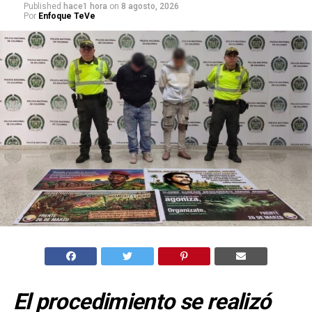
Published
hace1 hora
on
8 agosto, 2026
Por
Enfoque TeVe
El procedimiento se realizó