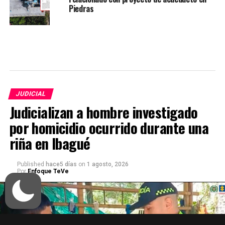
Piedras
JUDICIAL
Judicializan a hombre investigado
por homicidio ocurrido durante una
riña en Ibagué
Published
hace5 días
on
1 agosto, 2026
Por
Enfoque TeVe