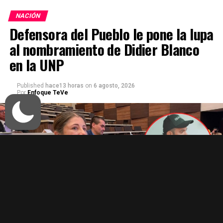
NACIÓN
Defensora del Pueblo le pone la lupa
al nombramiento de Didier Blanco
en la UNP
Published
hace13 horas
on
6 agosto, 2026
Por
Enfoque TeVe