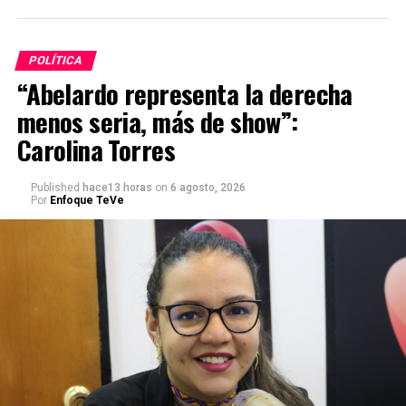
POLÍTICA
“Abelardo representa la derecha
menos seria, más de show”:
Carolina Torres
Published
hace13 horas
on
6 agosto, 2026
Por
Enfoque TeVe