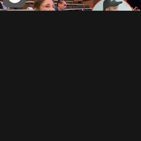
Un pronunciamiento
institucional remitido al
presidente electo Abelardo de