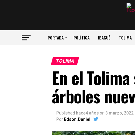
PORTADA
POLÍTICA
IBAGUÉ
TOLIMA
TOLIMA
En el Tolima
árboles nuev
Published
hace4 años
on
3 marzo, 2022
Por
Edson.Daniel