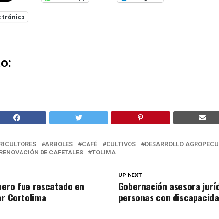
ctrónico
o:
RICULTORES
ARBOLES
CAFÉ
CULTIVOS
DESARROLLO AGROPECU
RENOVACIÓN DE CAFETALES
TOLIMA
UP NEXT
ero fue rescatado en
Gobernación asesora jurí
or Cortolima
personas con discapacid