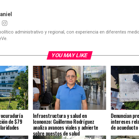
aniel
político administrativo y regional, con experiencia en diferentes me
eVe.
YOU MAY LIKE
Procuraduría
Infraestructura y salud en
Denuncian pre
ción de $79
Icononzo: Guillermo Rodríguez
intereses rel
ularidades
analiza avances viales y advierte
de acueducto 
sobre puestos de salud