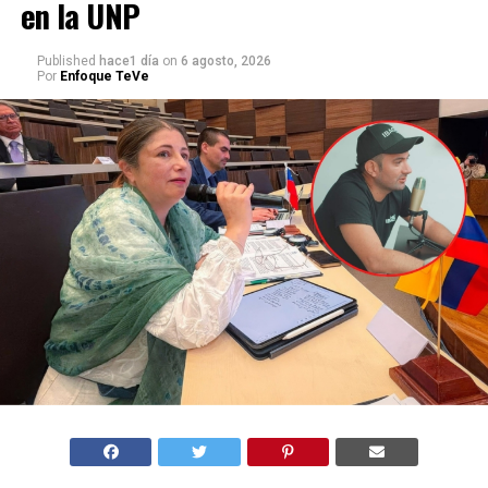
en la UNP
Published
hace1 día
on
6 agosto, 2026
Por
Enfoque TeVe