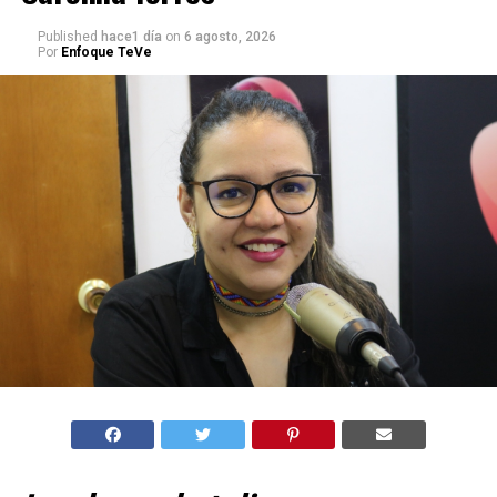
Published
hace1 día
on
6 agosto, 2026
Por
Enfoque TeVe