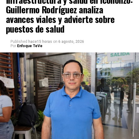
Guillermo Rodríguez analiza
avances viales y advierte sobre
puestos de salud
Published
hace15 horas
on
6 agosto, 2026
Por
Enfoque TeVe