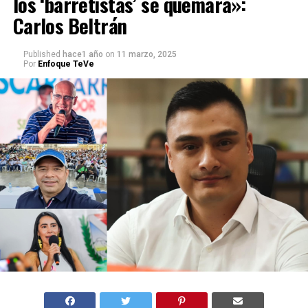
los ‘barretistas’ se quemará»:
Carlos Beltrán
Published
hace1 año
on
11 marzo, 2025
Por
Enfoque TeVe