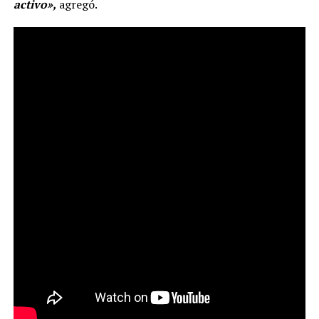
activo»,
agregó.