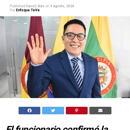
Published
hace2 días
on
4 agosto, 2026
Por
Enfoque TeVe
El funcionario confirmó la