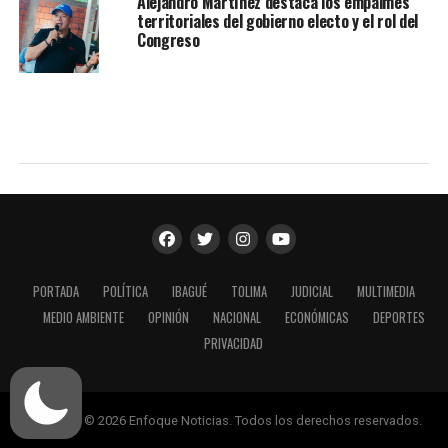
Alejandro Martínez destaca los empalmes
territoriales del gobierno electo y el rol del
Congreso
PORTADA
POLÍTICA
IBAGUÉ
TOLIMA
JUDICIAL
MULTIMEDIA
MEDIO AMBIENTE
OPINIÓN
NACIONAL
ECONÓMICAS
DEPORTES
PRIVACIDAD
Copyright © 2026 Enfoque Noticias. Todos los derechos reservados.