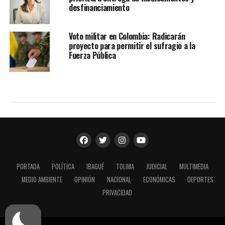
desfinanciamiento
Voto militar en Colombia: Radicarán
proyecto para permitir el sufragio a la
Fuerza Pública
PORTADA
POLÍTICA
IBAGUÉ
TOLIMA
JUDICIAL
MULTIMEDIA
MEDIO AMBIENTE
OPINIÓN
NACIONAL
ECONÓMICAS
DEPORTES
PRIVACIDAD