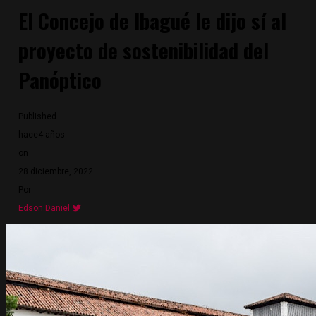
El Concejo de Ibagué le dijo sí al
proyecto de sostenibilidad del
Panóptico
Published
hace4 años
on
28 diciembre, 2022
Por
Edson.Daniel