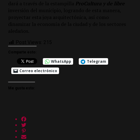
dará a través de la estampilla
ProCultura y de libre
inversión del municipio, logrando de esta manera,
proyectar esta joya arquitectónica, así como
dinamizar la economía de la ciudad y de los sectores
aledaños.
Post Views:
215
Comparte esto:
WhatsApp
Telegram
Correo electrónico
Me gusta esto: