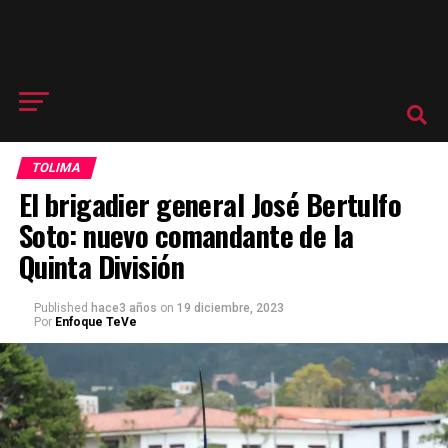
TOLIMA
El brigadier general José Bertulfo
Soto: nuevo comandante de la
Quinta División
Published
hace3 años
on
19 diciembre, 2023
Por
Enfoque TeVe