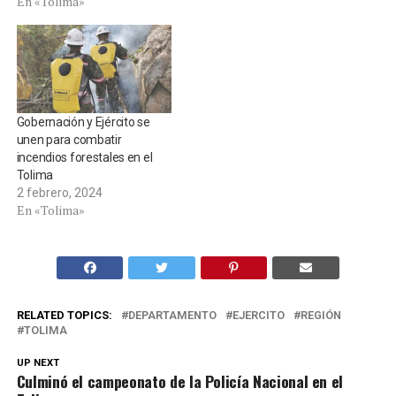
En «Tolima»
Gobernación y Ejército se
unen para combatir
incendios forestales en el
Tolima
2 febrero, 2024
En «Tolima»
RELATED TOPICS:
DEPARTAMENTO
EJERCITO
REGIÓN
TOLIMA
UP NEXT
Culminó el campeonato de la Policía Nacional en el