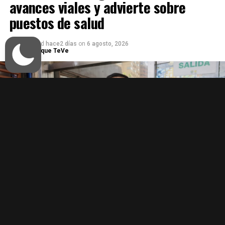
avances viales y advierte sobre
puestos de salud
Published
hace2 días
on
6 agosto, 2026
Por
Enfoque TeVe