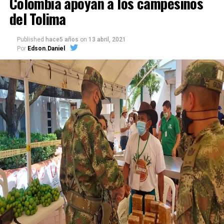
Colombia apoyan a los campesinos
del Tolima
Published
hace5 años
on
13 abril, 2021
Por
Edson.Daniel