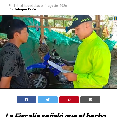
Published
hace4 días
on
1 agosto, 2026
Por
Enfoque TeVe
La Fiscalía señaló que el hecho