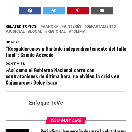
RELATED TOPICS:
#AHORA
#INTERÉS
DEPARTAMENTO
JUDICIAL
LOCAL
REGIONAL
TOLIMA
UP NEXT
“Respaldaremos a Hurtado independientemente del fallo
final”: Camilo Acevedo
DON'T MISS
«Así como el Gobierno Nacional corre con
contrataciones de última hora, no olviden la crisis en
Cajamarca»: Delcy Isaza
Enfoque TeVe
YOU MAY LIKE
Periodista ibaguereño desarrolla plataforma