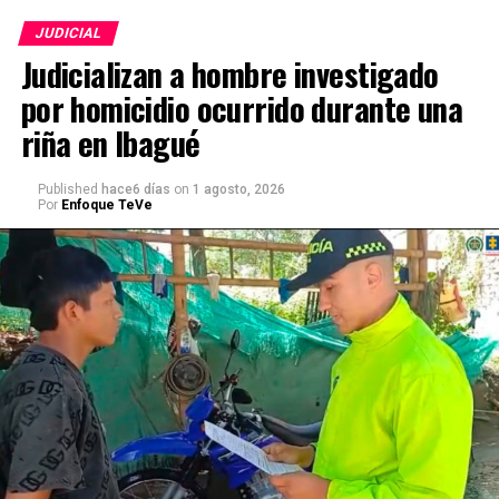
JUDICIAL
Judicializan a hombre investigado
por homicidio ocurrido durante una
riña en Ibagué
Published
hace6 días
on
1 agosto, 2026
Por
Enfoque TeVe