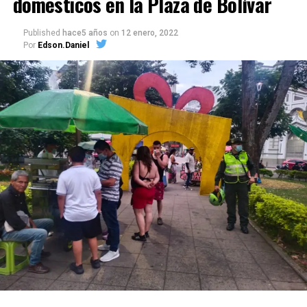
domésticos en la Plaza de Bolívar
Published
hace5 años
on
12 enero, 2022
Por
Edson.Daniel