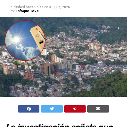
Published
hace5 días
on
31 julio, 2026
Por
Enfoque TeVe