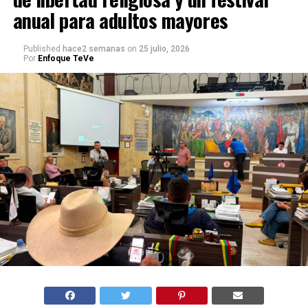
anual para adultos mayores
Published
hace2 semanas
on
25 julio, 2026
Por
Enfoque TeVe