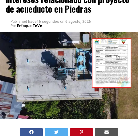
de acueducto en Piedras
Published
hace46 segundos
on
6 agosto, 2026
Por
Enfoque TeVe