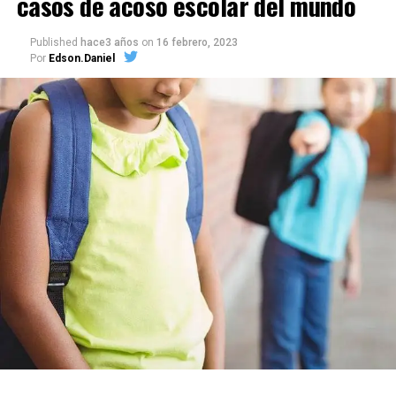
casos de acoso escolar del mundo
Published
hace3 años
on
16 febrero, 2023
Por
Edson.Daniel