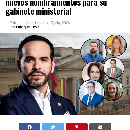
nuevos nombramientos para su
gabinete ministerial
Published
hace1 mes
on
7 julio, 2026
Por
Enfoque TeVe