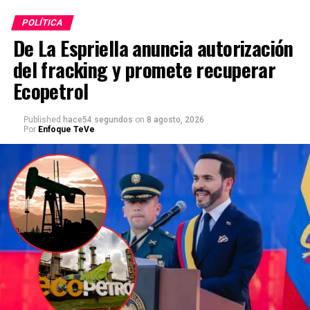
POLÍTICA
De La Espriella anuncia autorización
del fracking y promete recuperar
Ecopetrol
Published
hace54 segundos
on
8 agosto, 2026
Por
Enfoque TeVe