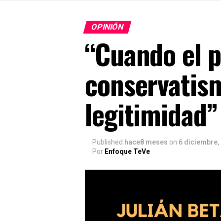
OPINIÓN
“Cuando el p
conservatism
legitimidad”
Published
hace8 meses
on
6 diciembre,
Por
Enfoque TeVe