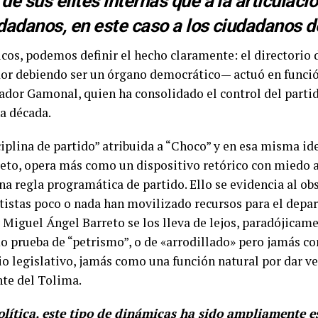
de sus élites internas que a la articulaci
dadanos, en este caso a los ciudadanos d
cos, podemos definir el hecho claramente: el directorio
or debiendo ser un órgano democrático— actuó en funció
ador Gamonal, quien ha consolidado el control del partid
a década.
iplina de partido” atribuida a “Choco” y en esa misma id
eto, opera más como un dispositivo retórico con miedo a
a regla programática de partido. Ello se evidencia al obs
tistas poco o nada han movilizado recursos para el depa
 Miguel Ángel Barreto se los lleva de lejos, paradójicame
o prueba de “petrismo”, o de «arrodillado» pero jamás c
cio legislativo, jamás como una función natural por dar v
nte del Tolima.
olítica, este tipo de dinámicas ha sido ampliamente e