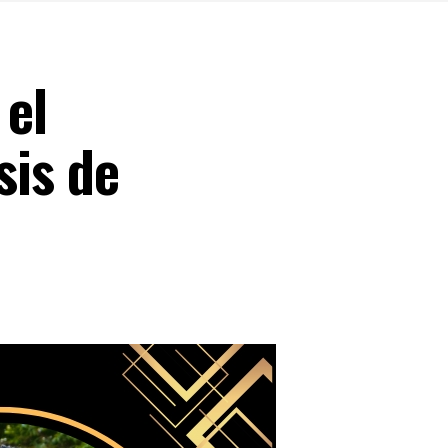
 el
sis de