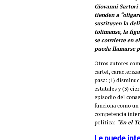
Giovanni Sartori
tienden a “oligar
sustituyen la del
tolimense, la fi
se convierte en e
pueda llamarse p
Otros autores com
cartel, caracteriz
pasa: (1) disminuc
estatales y (3) cie
episodio del conse
funciona como un 
competencia interna
política:
“En el To
Le puede inte