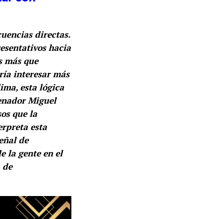
uencias directas.
resentativos hacia
s más que
ría interesar más
lima, esta lógica
senador Miguel
os que la
erpreta esta
eñal de
e la gente en el
a de