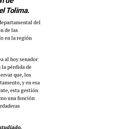
ón de
el Tolima.
 departamental del
n de las
o en la región
ea al hoy senador
 la pérdida de
ervar que, los
rtamento, y en esa
nte, esta gestión
omo una función
erdaderas
studiado.