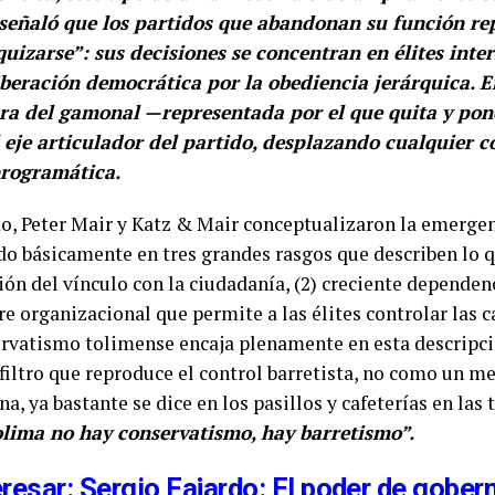
 señaló que los partidos que abandonan su función re
quizarse”: sus decisiones se concentran en élites inte
iberación democrática por la obediencia jerárquica. E
gura del gamonal —representada por el que quita y po
l eje articulador del partido, desplazando cualquier 
rogramática.
o, Peter Mair y Katz & Mair conceptualizaron la emergen
ado básicamente en tres grandes rasgos que describen lo 
ión del vínculo con la ciudadanía, (2) creciente dependen
rre organizacional que permite a las élites controlar las c
rvatismo tolimense encaja plenamente en esta descripció
filtro que reproduce el control barretista, no como un 
, ya bastante se dice en los pasillos y cafeterías en las 
lima no hay conservatismo, hay barretismo”.
resar: Sergio Fajardo: El poder de gober