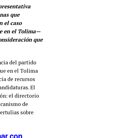
presentativa
rnas que
n el caso
ne en el Tolima—
consideración que
cia del partido
que en el Tolima
cia de recursos
andidaturas. El
n: el directorio
mecanismo de
tertulias sobre
nar con