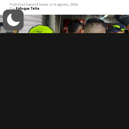
Published
hace14 horas
on
6 agosto, 2026
Por
Enfoque TeVe
Las medidas regirán este