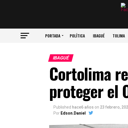
PORTADA
POLÍTICA
IBAGUÉ
TOLIMA
IBAGUÉ
Cortolima r
proteger el 
Published
hace6 años
on
23 febrero, 20
Por
Edson.Daniel