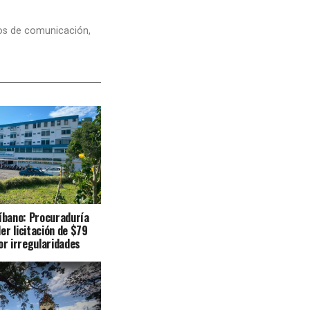
dios de comunicación,
Líbano: Procuraduría
er licitación de $79
or irregularidades