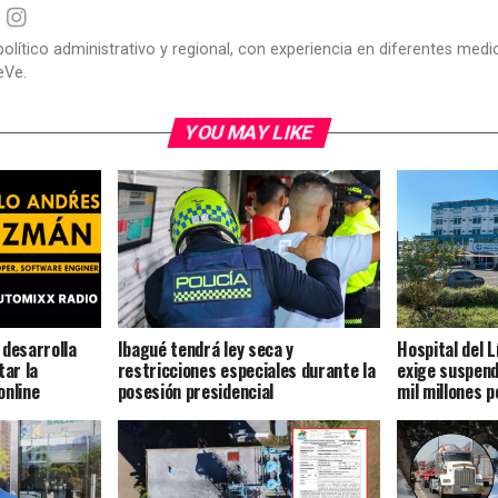
político administrativo y regional, con experiencia en diferentes me
eVe.
YOU MAY LIKE
 desarrolla
Ibagué tendrá ley seca y
Hospital del 
tar la
restricciones especiales durante la
exige suspend
online
posesión presidencial
mil millones p