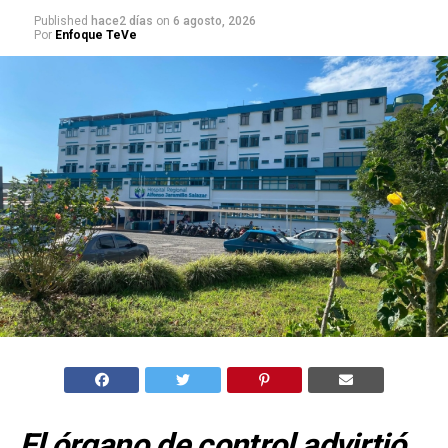
Published
hace2 días
on
6 agosto, 2026
Por
Enfoque TeVe
El órgano de control advirtió