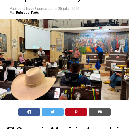
Published
hace2 semanas
on
25 julio, 2026
Por
Enfoque TeVe