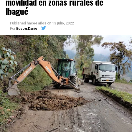
movilidad en zonas rurales de
Ibagué
Published
hace4 años
on
13 julio, 2022
Por
Edson.Daniel