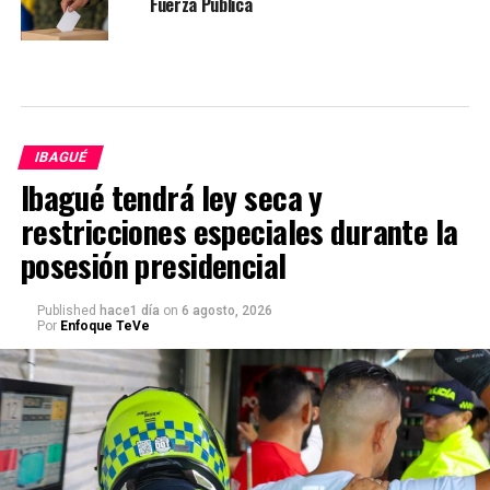
Fuerza Pública
IBAGUÉ
Ibagué tendrá ley seca y
restricciones especiales durante la
posesión presidencial
Published
hace1 día
on
6 agosto, 2026
Por
Enfoque TeVe